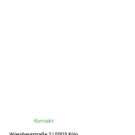
Kontakt
Wiersbergstraße 2
|
51103
Köln